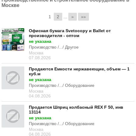
Москве
1
2
...
»
»»
Офисная бумага Svetocopy и Ballet от
производителя - оптом
не указана
Производство /.../ Другое
Москва
07.08.2026
Продаются Емкости нержавеющие, объем — 1
куб.м
не указана
Производство /.../ Оборудование
Москва
04.08.2026
Продается Шприц колбасный REX F 50, инв
13114
не указана
Производство /.../ Оборудование
Москва
04.08.2026