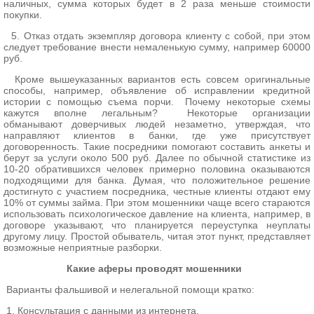
наличных, сумма которых будет в 2 раза меньше стоимости
покупки.
5. Отказ отдать экземпляр договора клиенту с собой, при этом
следует требование внести немаленькую сумму, например 60000
руб.
Кроме вышеуказанных вариантов есть совсем оригинальные
способы, например, объявление об исправлении кредитной
истории с помощью съема порчи. Почему некоторые схемы
кажутся вполне легальным? Некоторые организации
обманывают доверчивых людей незаметно, утверждая, что
направляют клиентов в банки, где уже присутствует
договоренность. Такие посредники помогают составить анкеты и
берут за услуги около 500 руб. Далее по обычной статистике из
10-20 обратившихся человек примерно половина оказываются
подходящими для банка. Думая, что положительное решение
достигнуто с участием посредника, честные клиенты отдают ему
10% от суммы займа. При этом мошенники чаще всего стараются
использовать психологическое давление на клиента, например, в
договоре указывают, что планируется переуступка неуплаты
другому лицу. Простой обыватель, читая этот пункт, представляет
возможные неприятные разборки.
Какие аферы проводят мошенники
Варианты фальшивой и нелегальной помощи кратко:
1. Консультация с данными из интернета.