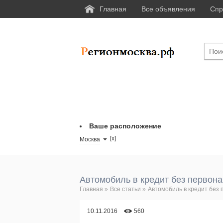
Главная
Все объявления
Спр
Ваше расположение
[x]
Москва
Автомобиль в кредит без первона
Главная
»
Все статьи
»
Автомобиль в кредит без 
10.11.2016
560