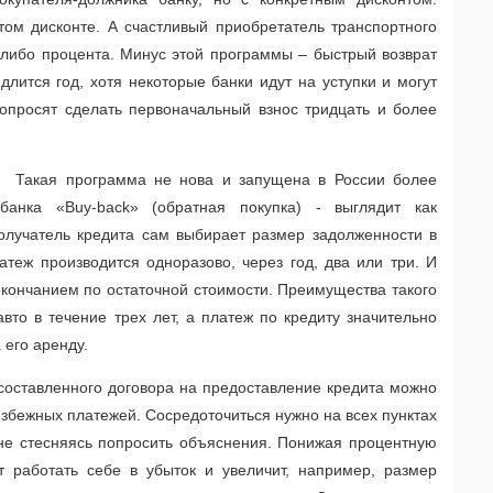
этом дисконте. А счастливый приобретатель транспортного
о-либо процента. Минус этой программы – быстрый возврат
лится год, хотя некоторые банки идут на уступки и могут
попросят сделать первоначальный взнос тридцать и более
Такая программа не нова и запущена в России более
банка «Buy-back» (обратная покупка) - выглядит как
олучатель кредита сам выбирает размер задолженности в
атеж производится одноразово, через год, два или три. И
окончанием по остаточной стоимости. Преимущества такого
вто в течение трех лет, а платеж по кредиту значительно
а его аренду.
оставленного договора на предоставление кредита можно
збежных платежей. Сосредоточиться нужно на всех пунктах
, не стесняясь попросить объяснения. Понижая процентную
ет работать себе в убыток и увеличит, например, размер