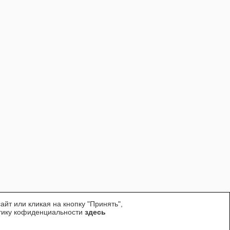
йт или кликая на кнопку "Принять",
итику кофиденциальности
здесь