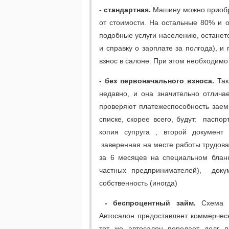
- стандартная.
Машину можно приобре
от стоимости. На остальные 80% и 
подобные услуги населению, останетс
и справку о зарплате за полгода), 
взнос в салоне. При этом необходимо
- без первоначального взноса.
Так
недавно, и она значительно отлича
проверяют платежеспособность заем
списке, скорее всего, будут: паспо
копия супруга , второй документ 
заверенная на месте работы трудова
за 6 месяцев на специальном бланк
частных предпринимателей), доку
собственность (иногда)
- беспроцентный займ.
Схема 
Автосалон предоставляет коммерчес
тот же автосалон передает долг п