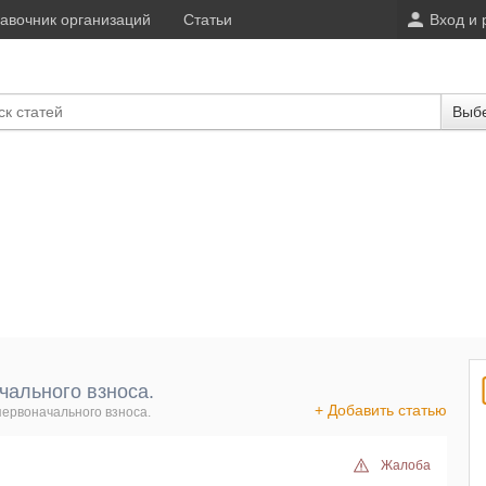
авочник организаций
Статьи
Вход и 
Выбе
чального взноса.
+ Добавить статью
первоначального взноса.
Жалоба