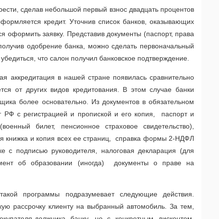
сти, сделав небольшой первый взнос двадцать процентов
оформляется кредит. Уточнив список банков, оказывающих
я оформить заявку. Представив документы (паспорт, права
и получив одобрение банка, можно сделать первоначальный
 убедиться, что салон получил банковское подтверждение.
ая аккредитация в нашей стране появилась сравнительно
ется от других видов кредитования. В этом случае банки
щика более основательно. Из документов в обязательном
рт РФ с регистрацией и пропиской и его копия, паспорт и
(военный билет, пенсионное страховое свидетельство),
я книжка и копия всех ее страниц, справка формы 2-НДФЛ
е с подписью руководителя, налоговая декларация (для
мент об образовании (иногда) документы о праве на
такой программы подразумевает следующие действия.
кую рассрочку клиенту на выбранный автомобиль. За тем,
окупателя-должника банку, но с конкретным дисконтом.