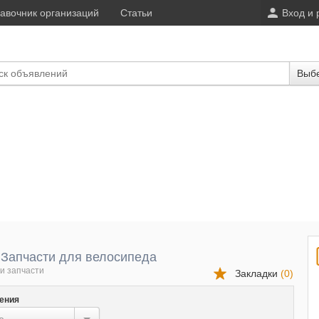
авочник организаций
Статьи
Вход и 
Выбе
 Запчаcти для велосипеда
и запчасти
Закладки
(
0
)
ения
...