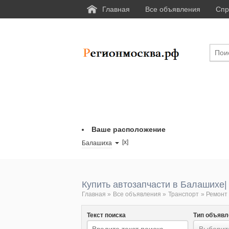
Главная
Все объявления
Спр
Ваше расположение
[x]
Балашиха
Купить автозапчасти в Балашихе|
Главная
»
Все объявления
»
Транспорт
»
Ремонт 
Текст поиска
Тип объявл
Выберите