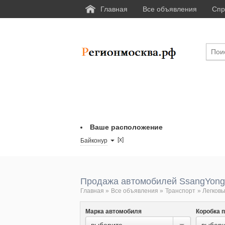
Главная
Все объявления
Спр
Ваше расположение
[x]
Байконур
Продажа автомобилей SsangYong
Главная
»
Все объявления
»
Транспорт
»
Легковы
Марка автомобиля
Коробка 
выберите...
выбери