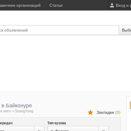
авочник организаций
Статьи
Вход и 
Выбе
 в Байконуре
е авто
»
SsangYong
Закладки
(
0
)
передач
Тип кузова
те...
выберите...