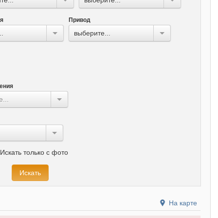
ля
Привод
..
выберите...
ения
...
Искать только с фото
На карте