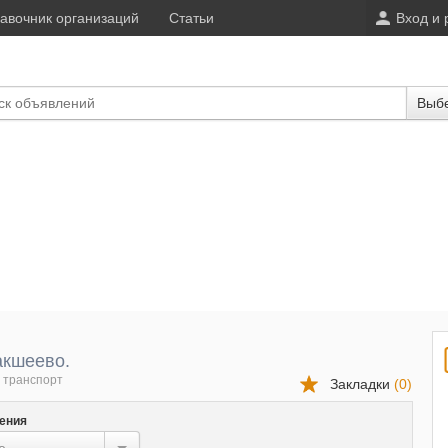
авочник организаций
Статьи
Вход и 
Выбе
акшеево.
 транспорт
Закладки
(
0
)
ения
...