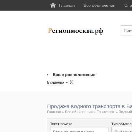
Главная
Все объявления
Спр
Ваше расположение
[x]
Бакшеево
Продажа водного транспорта в Б
Главная
»
Все объявления
»
Транспорт
»
Водный
Текст поиска
Тип объявл
Выберите