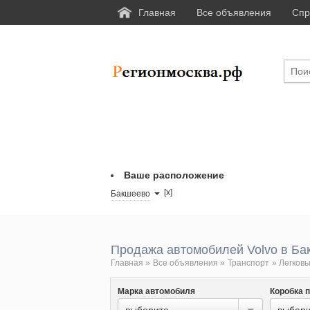
Главная
Все объявления
Спр
Ваше расположение
[x]
Бакшеево
Продажа автомобилей Volvo в Ба
Главная
»
Все объявления
»
Транспорт
»
Легковы
Марка автомобиля
Коробка 
выберите...
выбери