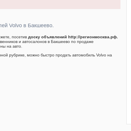
ей Volvo в Бакшеево.
ожете, посетив
доску объявлений http://регионмосква.рф.
твенников и автосалонов в Бакшеево по продаже
ны на авто.
нной рубрике, можно быстро продать автомобиль Volvo на