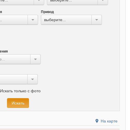
ля
Привод
..
выберите...
ения
...
Искать только с фото
На карте