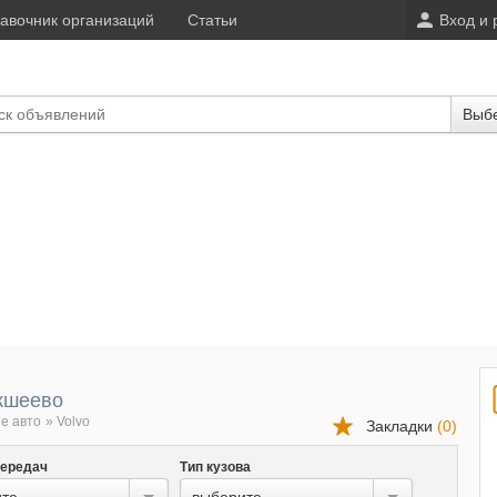
авочник организаций
Статьи
Вход и 
Выбе
кшеево
е авто
»
Volvo
Закладки
(
0
)
передач
Тип кузова
те...
выберите...