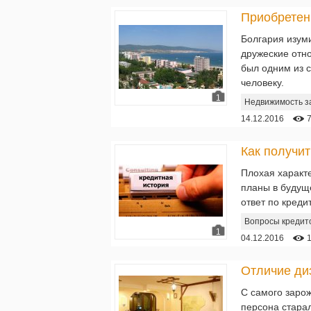
Приобретен
Болгария изуми
дружеские отно
был одним из 
человеку.
1
Недвижимость з
14.12.2016
Плохая характ
планы в будущ
ответ по кредит
Вопросы кредит
1
04.12.2016
Отличие ди
С самого заро
персона стара