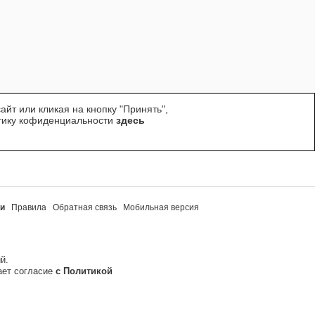
йт или кликая на кнопку "Принять",
итику кофиденциальности
здесь
ти
Правила
Обратная связь
Мобильная версия
й.
ает согласие
с Политикой