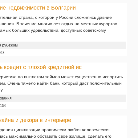
ие недвижимости в Болгарии
тельная страна, с которой у России сложились давние
шения. В течение многих лет отдых на местных курортах
самых больших удовольствий, доступных советскому
а рубежом
768
Как получить кредит с плохой кредитной историей
еристика по выплатам займов может существенно испортить
ем. Очень тяжело найти банк, который даст положительный
у.
ования
1156
зайна и декора в интерьере
ждения цивилизации практически любая человеческая
лась максимально обставить свое жилище, сделать его