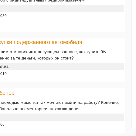
1030
купки подержанного автомобиля.
рим о многих интересующем вопросе, как купить б/у
нно за те деньги, которых он стоит?
атика
1010
ебенок
 молодые мамочки так мечтают выйти на работу? Конечно,
банальна элементарная нехватка денег.
966