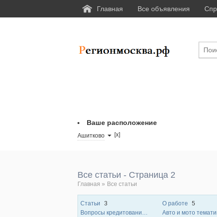
Главная
Все объявления
Спр
Ваше расположение
[x]
Ашитково
Все статьи - Страница 2
Главная
»
Все статьи
Статьи
3
О работе
5
Вопросы кредитования
6
Авто и мото темат