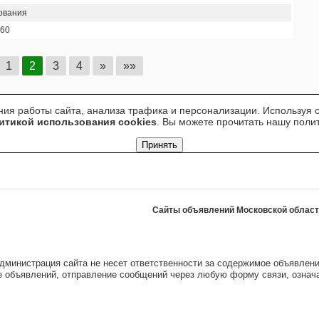
ования
60
1
2
3
4
»
»»
ия работы сайта, анализа трафика и персонализации. Используя са
итикой использования cookies
. Вы можете прочитать нашу пол
Принять
Сайты объявлений Московской облас
дминистрация сайта не несет ответственности за содержимое объявлени
е объявлений, отправление сообщений через любую форму связи, означ