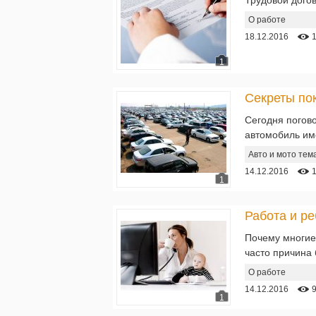
О работе
18.12.2016
1
Секреты по
Сегодня погово
автомобиль име
Авто и мото тем
14.12.2016
1
Работа и р
Почему многие
часто причина 
О работе
14.12.2016
1