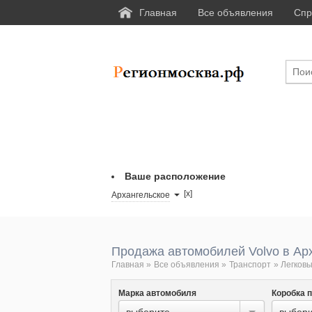
Главная
Все объявления
Спр
Ваше расположение
[x]
Архангельское
Продажа автомобилей Volvo в Ар
Главная
»
Все объявления
»
Транспорт
»
Легковы
Марка автомобиля
Коробка 
выберите...
выбери