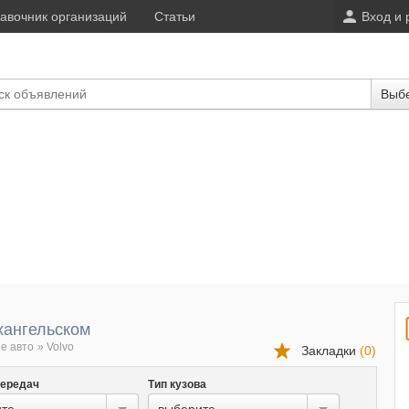
авочник организаций
Статьи
Вход и 
Выбе
хангельском
е авто
»
Volvo
Закладки
(
0
)
передач
Тип кузова
те...
выберите...