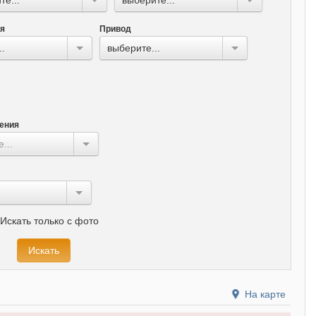
ля
Привод
..
выберите...
ения
...
Искать только с фото
На карте