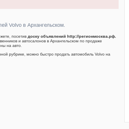
ей Volvo в Архангельском.
ожете, посетив
доску объявлений http://регионмосква.рф.
твенников и автосалонов в Архангельском по продаже
ны на авто.
нной рубрике, можно быстро продать автомобиль Volvo на