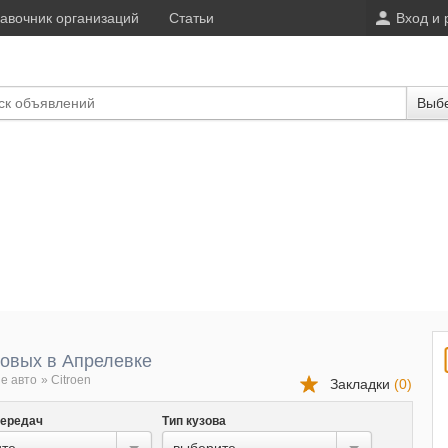
авочник организаций
Статьи
Вход и 
Выбе
новых в Апрелевке
е авто
»
Citroen
Закладки
(
0
)
передач
Тип кузова
те...
выберите...