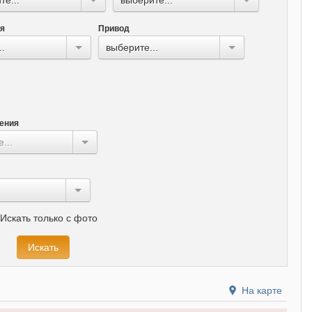
ля
Привод
..
выберите...
ения
...
Искать только с фото
На карте