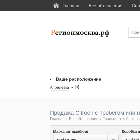
Главная
Все объявления
Спр
Ваше расположение
[x]
Апрелевка
Продажа Citroen с пробегом или 
Главная
»
Все объявления
»
Транспорт
»
Легковы
Марка автомобиля
Коробка 
выберите...
выбери