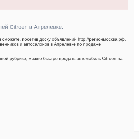
й Citroen в Апрелевке.
ы сможете, посетив доску объявлений http://регионмосква.рф.
твенников и автосалонов в Апрелевке по продаже
нной рубрике, можно быстро продать автомобиль Citroen на