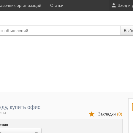
авочник организаций
Статьи
Вход и 
Выбе
нду, купить офис
исы
Закладки
(
0
)
ения
...