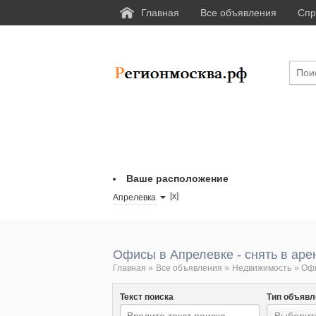
Главная
Все объявления
Спр
Ваше расположение
[x]
Апрелевка
Офисы в Апрелевке - снять в аре
Главная
»
Все объявления
»
Недвижимость
»
Оф
Текст поиска
Тип объявл
Выберите