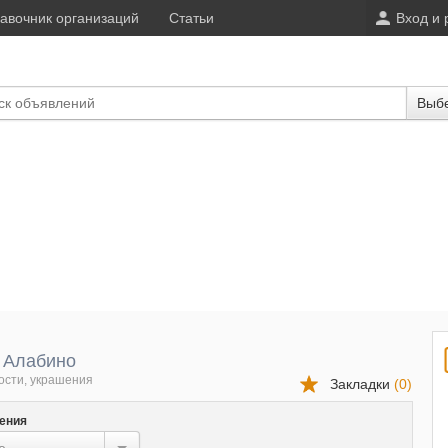
авочник организаций
Статьи
Вход и 
Выбе
 Алабино
ости, украшения
Закладки
(
0
)
ения
...