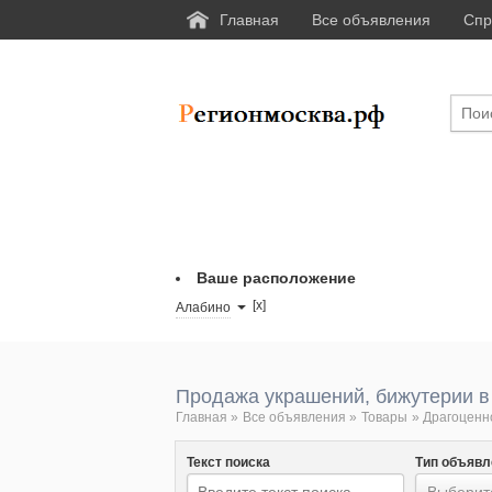
Главная
Все объявления
Спр
Ваше расположение
[x]
Алабино
Продажа украшений, бижутерии в
Главная
»
Все объявления
»
Товары
»
Драгоценн
Текст поиска
Тип объявл
Выберите